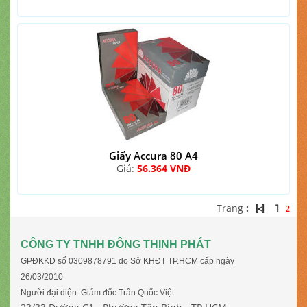
Giấy Accura 80 A4
Giá:
56.364 VNĐ
Trang
:
[<]
1
2
CÔNG TY TNHH ĐÔNG THỊNH PHÁT
GPĐKKD số 0309878791 do Sở KHĐT TP.HCM cấp ngày
26/03/2010
Người đại diện: Giám đốc Trần Quốc Việt