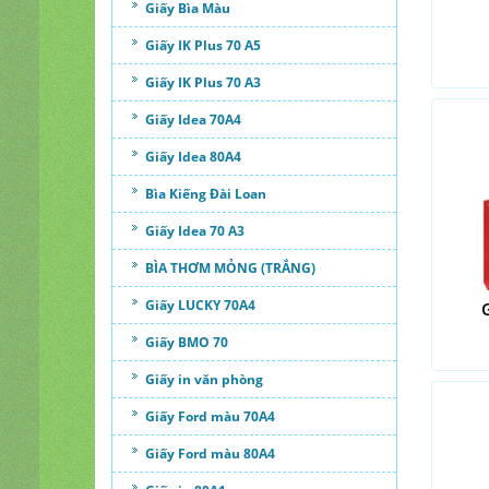
Giấy Bìa Màu
Giấy IK Plus 70 A5
Giấy IK Plus 70 A3
Giấy Idea 70A4
Giấy Idea 80A4
Bìa Kiếng Đài Loan
Giấy Idea 70 A3
BÌA THƠM MỎNG (TRẮNG)
Giấy LUCKY 70A4
Giấy BMO 70
Giấy in văn phòng
Giấy Ford màu 70A4
Giấy Ford màu 80A4