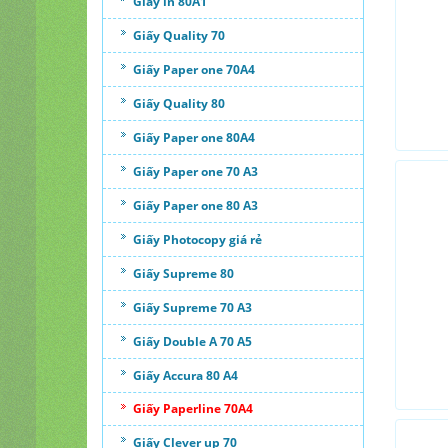
Giấy in 80A1
Giấy Quality 70
Giấy Paper one 70A4
Giấy Quality 80
Giấy Paper one 80A4
Giấy Paper one 70 A3
Giấy Paper one 80 A3
Giấy Photocopy giá rẻ
Giấy Supreme 80
Giấy Supreme 70 A3
Giấy Double A 70 A5
Giấy Accura 80 A4
Giấy Paperline 70A4
Giấy Clever up 70