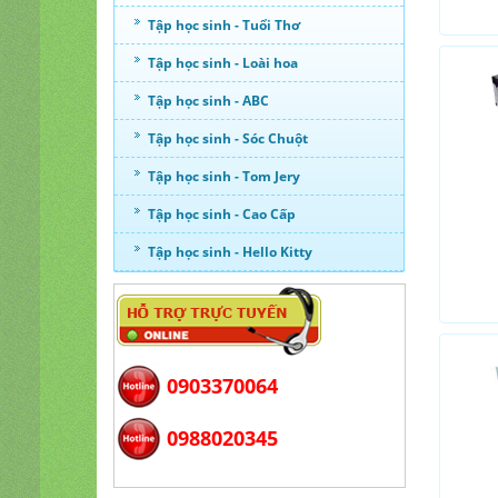
Tập học sinh - Tuổi Thơ
Tập học sinh - Loài hoa
Tập học sinh - ABC
Tập học sinh - Sóc Chuột
Tập học sinh - Tom Jery
Tập học sinh - Cao Cấp
Tập học sinh - Hello Kitty
0903370064
0988020345