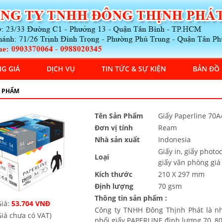
G GIÁ
DỊCH VỤ
TIN TỨC & SỰ KIỆN
BẢN ĐỒ
 PHẨM
Tên Sản Phẩm
Giấy Paperline 70A
Đơn vị tính
Ream
Nhà sản xuất
Indonesia
Giấy in, giấy photo
Loại
giấy văn phòng giá
Kích thước
210 X 297 mm
Định lượng
70 gsm
Thông tin sản phẩm :
iá:
53.704 VNĐ
Công ty TNHH Đông Thịnh Phát là n
Giá chưa có VAT)
phối giấy PAPERLINE định lượng 70, 80