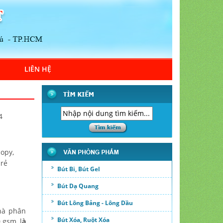
LIÊN HỆ
4
copy,
 rẻ
Bút Bi, Bút Gel
Bút Dạ Quang
Bút Lông Bảng - Lông Dầu
hà phân
Bút Xóa, Ruột Xóa
 gsm, l
à