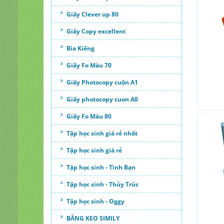
Giấy Clever up 80
Giấy Copy excellent
Bìa Kiếng
Giấy Fo Màu 70
Giấy Photocopy cuộn A1
Giấy photocopy cuon A0
Giấy Fo Màu 80
Tập học sinh giá rẻ nhất
Tập học sinh giá rẻ
Tập học sinh - Tình Bạn
Tập học sinh - Thủy Trúc
Tập học sinh - Oggy
BĂNG KEO SIMILY