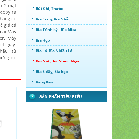
in 2 mặt
Bút Chì, Thước
ocopy ra
 hàng có
Bìa Còng, Bìa Nhẫn
à giá cả
Bìa Trình ký - Bìa Mica
loại Máy
er, Máy
Bìa Hộp
ẹt giấy.
hẩu từ
Bìa Lá, Bìa Nhiều Lá
ượng độ
Bìa Nút, Bìa Nhiều Ngăn
Bìa 3 dây, Bìa kẹp
Băng Keo