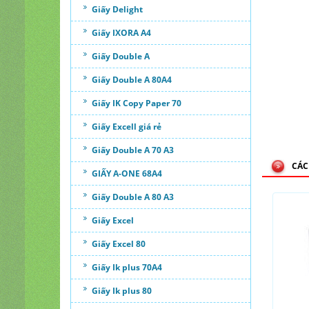
Giấy Delight
Giấy IXORA A4
Giấy Double A
Giấy Double A 80A4
Giấy IK Copy Paper 70
Giấy Excell giá rẻ
Giấy Double A 70 A3
CÁC
GIẤY A-ONE 68A4
Giấy Double A 80 A3
Giấy Excel
Giấy Excel 80
Giấy Ik plus 70A4
Giấy Ik plus 80