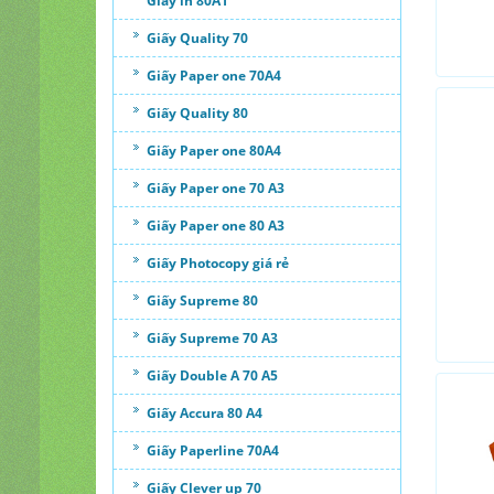
Giấy in 80A1
Giấy Quality 70
Giấy Paper one 70A4
Giấy Quality 80
Giấy Paper one 80A4
Giấy Paper one 70 A3
Giấy Paper one 80 A3
Giấy Photocopy giá rẻ
Giấy Supreme 80
Giấy Supreme 70 A3
Giấy Double A 70 A5
Giấy Accura 80 A4
Giấy Paperline 70A4
Giấy Clever up 70