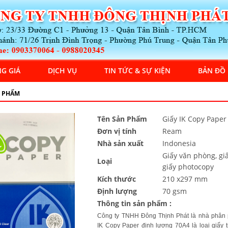
G GIÁ
DỊCH VỤ
TIN TỨC & SỰ KIỆN
BẢN ĐỒ
 PHẨM
Tên Sản Phẩm
Giấy IK Copy Paper
Đơn vị tính
Ream
Nhà sản xuất
Indonesia
Giấy văn phòng, giấ
Loại
giấy photocopy
Kích thước
210 x297 mm
Định lượng
70 gsm
Thông tin sản phẩm :
Công ty TNHH Đông Thịnh Phát là nhà phân 
IK Copy Paper định lượng 70A4 là loại giấy t