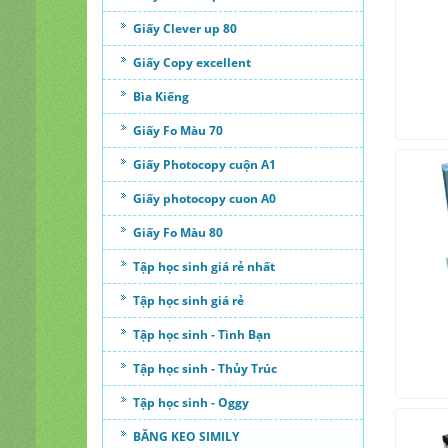
Giấy Clever up 80
Giấy Copy excellent
Bìa Kiếng
Giấy Fo Màu 70
Giấy Photocopy cuộn A1
Giấy photocopy cuon A0
Giấy Fo Màu 80
Tập học sinh giá rẻ nhất
Tập học sinh giá rẻ
Tập học sinh - Tình Bạn
Tập học sinh - Thủy Trúc
Tập học sinh - Oggy
BĂNG KEO SIMILY