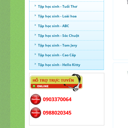
Tập học sinh - Tuổi Thơ
Tập học sinh - Loài hoa
Tập học sinh - ABC
Tập học sinh - Sóc Chuột
Tập học sinh - Tom Jery
Tập học sinh - Cao Cấp
Tập học sinh - Hello Kitty
0903370064
0988020345