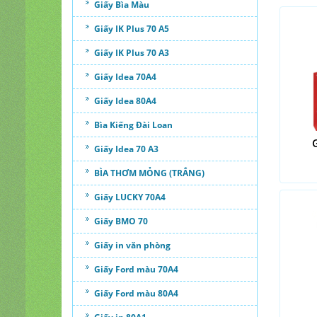
Giấy Bìa Màu
Giấy IK Plus 70 A5
Giấy IK Plus 70 A3
Giấy Idea 70A4
Giấy Idea 80A4
Bìa Kiếng Đài Loan
Giấy Idea 70 A3
BÌA THƠM MỎNG (TRẮNG)
Giấy LUCKY 70A4
Giấy BMO 70
Giấy in văn phòng
Giấy Ford màu 70A4
Giấy Ford màu 80A4