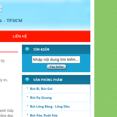
LIÊN HỆ
 70
y in,
Bút Bi, Bút Gel
Bút Dạ Quang
Bút Lông Bảng - Lông Dầu
phối Giấy
Bút Xóa, Ruột Xóa
rắng đẹp,