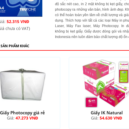
độ sắc nét cao, in 2 mặt không bị kẹt giấy, ch
photocopy ra những văn bản, hình ảnh đẹp. K
có thể hoàn toàn yên tâm về chất lượng và giá
dụng. Thích hợp với tất cả các loại Máy in ph
iá:
52.315 VNĐ
Laser, Máy Fax laser, Máy Photocopy. In 
Giá chưa có VAT)
không bị kẹt giấy. Giấy được đóng gói và nhậ
Indonesia nên luôn đảm bảo chất lượng độ ổn 
 SẢN PHẨM KHÁC
Giấy Photocopy giá rẻ
Giấy IK Natural
Giá:
47.273 VNĐ
Giá:
54.630 VNĐ