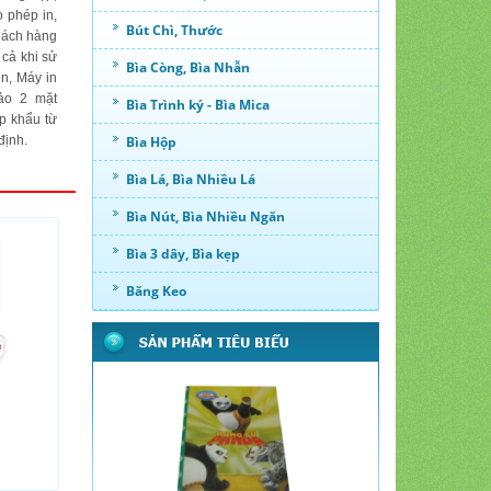
o phép in,
Bút Chì, Thước
hách hàng
 cả khi sử
Bìa Còng, Bìa Nhẫn
un, Máy in
đảo 2 mặt
Bìa Trình ký - Bìa Mica
p khẩu từ
định.
Bìa Hộp
Bìa Lá, Bìa Nhiều Lá
Bìa Nút, Bìa Nhiều Ngăn
Bìa 3 dây, Bìa kẹp
Băng Keo