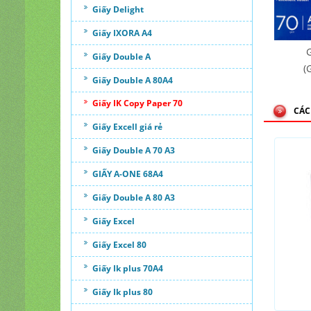
Giấy Delight
Giấy IXORA A4
G
Giấy Double A
(
Giấy Double A 80A4
Giấy IK Copy Paper 70
CÁC
Giấy Excell giá rẻ
Giấy Double A 70 A3
GIẤY A-ONE 68A4
Giấy Double A 80 A3
Giấy Excel
Giấy Excel 80
Giấy Ik plus 70A4
Giấy Ik plus 80