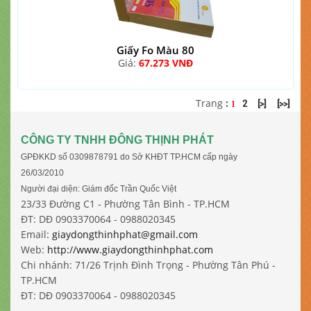
Giấy Fo Màu 80
Giá:
67.273 VNĐ
Trang
:
2
[>]
[>>]
1
CÔNG TY TNHH ĐÔNG THỊNH PHÁT
GPĐKKD số 0309878791 do Sở KHĐT TP.HCM cấp ngày
26/03/2010
Người đại diện: Giám đốc Trần Quốc Việt
23/33 Đường C1 - Phường Tân Bình - TP.HCM
ĐT: DĐ 0903370064 - 0988020345
Email:
giaydongthinhphat@gmail.com
Web:
http://www.giaydongthinhphat.com
Chi nhánh: 71/26 Trịnh Đình Trọng - Phường Tân Phú -
TP.HCM
ĐT: DĐ 0903370064 - 0988020345