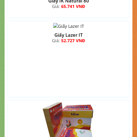
Giấy IK Natural 80
Giá:
65.741 VNĐ
Giấy Lazer IT
Giá:
52.727 VNĐ