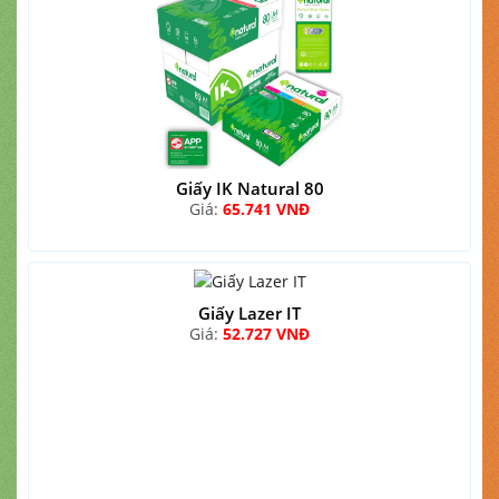
Giấy IK Natural 80
Giá:
65.741 VNĐ
Giấy Lazer IT
Giá:
52.727 VNĐ