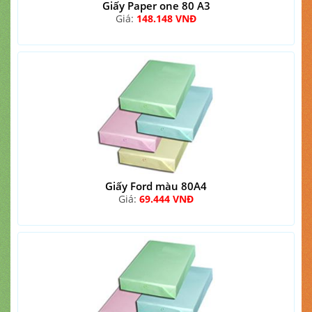
Giấy Paper one 80 A3
Giá:
148.148 VNĐ
Giấy Ford màu 80A4
Giá:
69.444 VNĐ