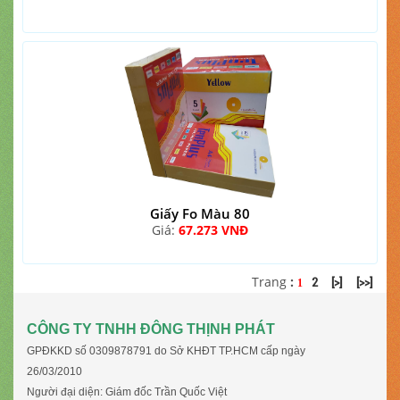
Giấy Fo Màu 80
Giá:
67.273 VNĐ
Trang
:
2
[>]
[>>]
1
CÔNG TY TNHH ĐÔNG THỊNH PHÁT
GPĐKKD số 0309878791 do Sở KHĐT TP.HCM cấp ngày
26/03/2010
Người đại diện: Giám đốc Trần Quốc Việt