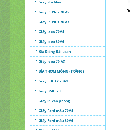
Giấy Bìa Màu
B
Giấy IK Plus 70 A5
Giấy IK Plus 70 A3
Giấy Idea 70A4
Giấy Idea 80A4
Bìa Kiếng Đài Loan
Giấy Idea 70 A3
BÌA THƠM MỎNG (TRẮNG)
Giấy LUCKY 70A4
Giấy BMO 70
Giấy in văn phòng
Giấy Ford màu 70A4
Giấy Ford màu 80A4