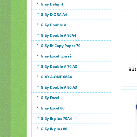
Giấy Delight
Giấy IXORA A4
Giấy Double A
Giấy Double A 80A4
Giấy IK Copy Paper 70
Giấy Excell giá rẻ
Giấy Double A 70 A3
Bút
GIẤY A-ONE 68A4
Giấy Double A 80 A3
Giấy Excel
Giấy Excel 80
Giấy Ik plus 70A4
Giấy Ik plus 80