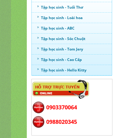
Tập học sinh - Tuổi Thơ
Tập học sinh - Loài hoa
Tập học sinh - ABC
Tập học sinh - Sóc Chuột
Tập học sinh - Tom Jery
Tập học sinh - Cao Cấp
Tập học sinh - Hello Kitty
0903370064
0988020345