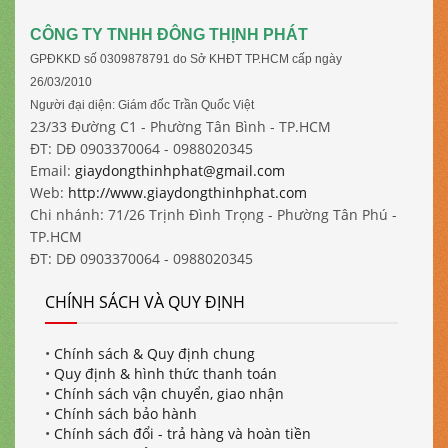
CÔNG TY TNHH ĐÔNG THỊNH PHÁT
GPĐKKD số 0309878791 do Sở KHĐT TP.HCM cấp ngày
26/03/2010
Người đại diện: Giám đốc Trần Quốc Việt
23/33 Đường C1 - Phường Tân Bình - TP.HCM
ĐT: DĐ 0903370064 - 0988020345
Email:
giaydongthinhphat@gmail.com
Web:
http://www.giaydongthinhphat.com
Chi nhánh: 71/26 Trịnh Đình Trọng - Phường Tân Phú -
TP.HCM
ĐT: DĐ 0903370064 - 0988020345
CHÍNH SÁCH VÀ QUY ĐỊNH
•
Chính sách & Quy định chung
•
Quy định & hình thức thanh toán
•
Chính sách vận chuyển, giao nhận
•
Chính sách bảo hành
•
Chính sách đổi - trả hàng và hoàn tiền