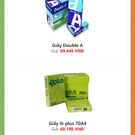
Giấy Double A
Giá:
69.445 VNĐ
Giấy Ik plus 70A4
Giá:
60.185 VNĐ