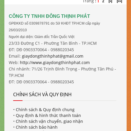
Trang
:
2
[>]
[>>]
1
CÔNG TY TNHH ĐÔNG THỊNH PHÁT
GPĐKKD số 0309878791 do Sở KHĐT TP.HCM cấp ngày
26/03/2010
Người đại diện: Giám đốc Trần Quốc Việt
23/33 Đường C1 - Phường Tân Bình - TP.HCM
ĐT: DĐ 0903370064 - 0988020345
Email:
giaydongthinhphat@gmail.com
Web:
http://www.giaydongthinhphat.com
Chi nhánh: 71/26 Trịnh Đình Trọng - Phường Tân Phú -
TP.HCM
ĐT: DĐ 0903370064 - 0988020345
CHÍNH SÁCH VÀ QUY ĐỊNH
•
Chính sách & Quy định chung
•
Quy định & hình thức thanh toán
•
Chính sách vận chuyển, giao nhận
•
Chính sách bảo hành