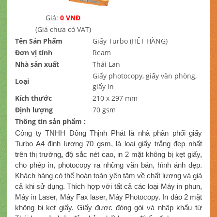
Giá:
0 VNĐ
(Giá chưa có VAT)
Tên Sản Phẩm
Giấy Turbo (HẾT HÀNG)
Đơn vị tính
Ream
Nhà sản xuất
Thái Lan
Giấy photocopy, giấy văn phòng,
Loại
giấy in
Kích thước
210 x 297 mm
Định lượng
70 gsm
Thông tin sản phẩm :
Công ty TNHH Đông Thịnh Phát là nhà phân phối giấy
Turbo A4 định lượng 70 gsm, l
à loại giấy trắng đẹp nhất
trên thị trường
,
độ sắc nét cao, in 2 mặt không bị kẹt giấy,
cho phép in, photocopy ra những văn bản, hình ảnh đẹp.
Khách hàng có thể hoàn toàn yên tâm về chất lượng và giá
cả khi sử dụng. Thích hợp với tất cả các loại Máy in phun,
Máy in Laser, Máy Fax laser, Máy Photocopy. In đảo 2 mặt
không bị kẹt giấy. Giấy được đóng gói và nhập khẩu từ