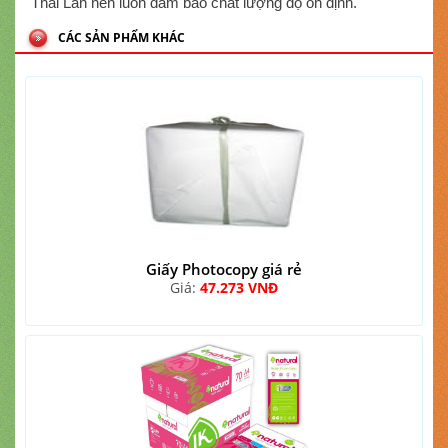
Thái Lan nên luôn đảm bảo chất lượng độ ổn định.
CÁC SẢN PHẨM KHÁC
Giấy Photocopy giá rẻ
Giá:
47.273 VNĐ