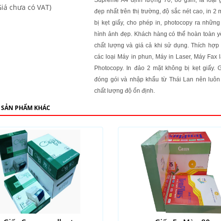
Supreme A4 định lượng 70, 80 gsm, là loại g
Giá chưa có VAT)
đẹp nhất trên thị trường, độ sắc nét cao, in 2
bị kẹt giấy, cho phép in, photocopy ra những
hình ảnh đẹp. Khách hàng có thể hoàn toàn y
chất lượng và giá cả khi sử dụng. Thích hợp 
các loại Máy in phun, Máy in Laser, Máy Fax 
Photocopy. In đảo 2 mặt không bị kẹt giấy. 
đóng gói và nhập khẩu từ Thái Lan nên luô
chất lượng độ ổn định.
 SẢN PHẨM KHÁC