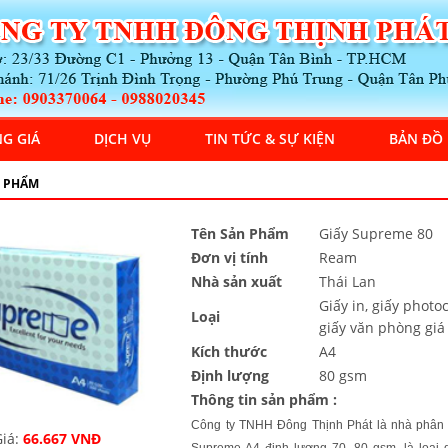
G GIÁ
DỊCH VỤ
TIN TỨC & SỰ KIỆN
BẢN ĐỒ
 PHẨM
Tên Sản Phẩm
Giấy Supreme 80
Đơn vị tính
Ream
Nhà sản xuất
Thái Lan
Giấy in, giấy photo
Loại
giấy văn phòng giá
Kích thước
A4
Định lượng
80 gsm
Thông tin sản phẩm :
Công ty TNHH Đông Thịnh Phát là nhà phân 
iá:
66.667 VNĐ