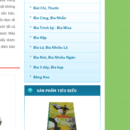
iấy trắng
 mặt không
Bút Chì, Thước
 văn bản,
Bìa Còng, Bìa Nhẫn
ên tâm về
với tất cả
Bìa Trình ký - Bìa Mica
laser, Máy
Bìa Hộp
Giấy được
n đảm bảo
Bìa Lá, Bìa Nhiều Lá
Bìa Nút, Bìa Nhiều Ngăn
Bìa 3 dây, Bìa kẹp
Băng Keo