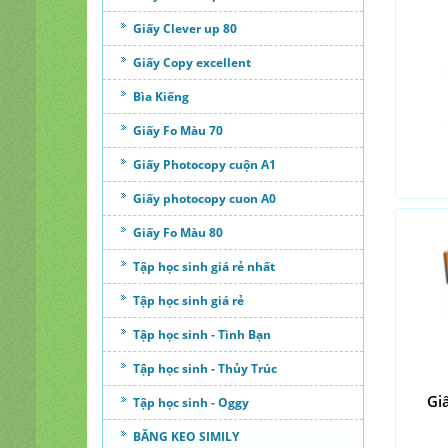
Giấy Clever up 80
Giấy Copy excellent
Bìa Kiếng
Giấy Fo Màu 70
Giấy Photocopy cuộn A1
Giấy photocopy cuon A0
Giấy Fo Màu 80
Tập học sinh giá rẻ nhất
Tập học sinh giá rẻ
Tập học sinh - Tình Bạn
Tập học sinh - Thủy Trúc
Gi
Tập học sinh - Oggy
BĂNG KEO SIMILY