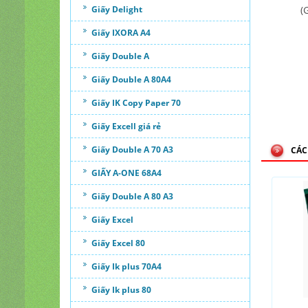
Giấy Delight
(
Giấy IXORA A4
Giấy Double A
Giấy Double A 80A4
Giấy IK Copy Paper 70
Giấy Excell giá rẻ
Giấy Double A 70 A3
CÁC
GIẤY A-ONE 68A4
Giấy Double A 80 A3
Giấy Excel
Giấy Excel 80
Giấy Ik plus 70A4
Giấy Ik plus 80