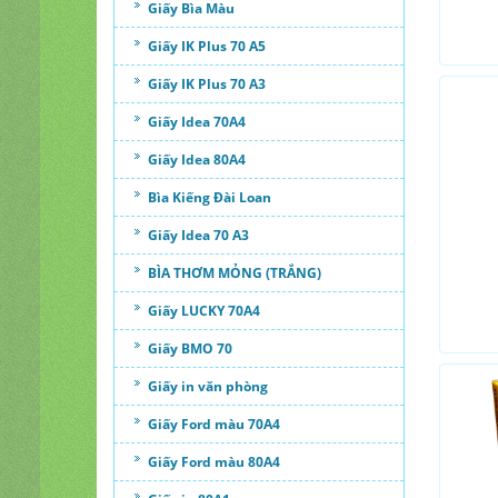
Giấy Bìa Màu
Giấy IK Plus 70 A5
Giấy IK Plus 70 A3
Giấy Idea 70A4
Giấy Idea 80A4
Bìa Kiếng Đài Loan
Giấy Idea 70 A3
BÌA THƠM MỎNG (TRẮNG)
Giấy LUCKY 70A4
Giấy BMO 70
Giấy in văn phòng
Giấy Ford màu 70A4
Giấy Ford màu 80A4