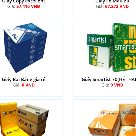
Giấy Copy excellent
Giấy Fo Màu 80
Giá:
57.410 VNĐ
Giá:
67.273 VNĐ
Giấy Bãi Bằng giá rẻ
Giấy Smartist 70(HẾT H
Giá:
0 VNĐ
Giá:
0 VNĐ