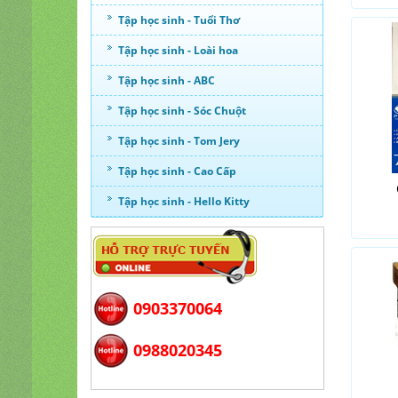
Tập học sinh - Tuổi Thơ
Tập học sinh - Loài hoa
Tập học sinh - ABC
Tập học sinh - Sóc Chuột
Tập học sinh - Tom Jery
Tập học sinh - Cao Cấp
Tập học sinh - Hello Kitty
0903370064
0988020345