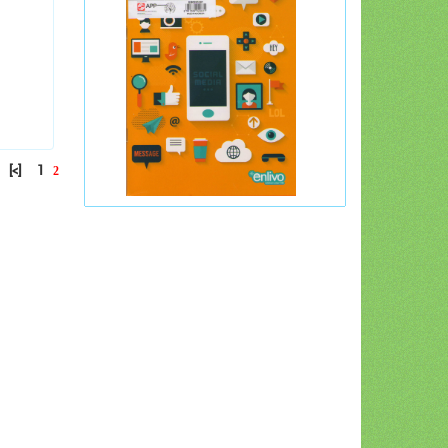
[<]
1
2