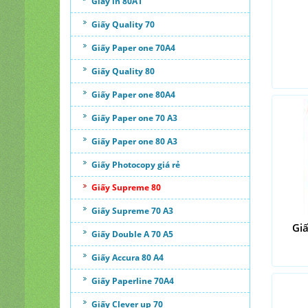
Giấy in 80A1
Giấy Quality 70
Giấy Paper one 70A4
Giấy Quality 80
Giấy Paper one 80A4
Giấy Paper one 70 A3
Giấy Paper one 80 A3
Giấy Photocopy giá rẻ
Giấy Supreme 80
Giấy Supreme 70 A3
Gi
Giấy Double A 70 A5
Giấy Accura 80 A4
Giấy Paperline 70A4
Giấy Clever up 70