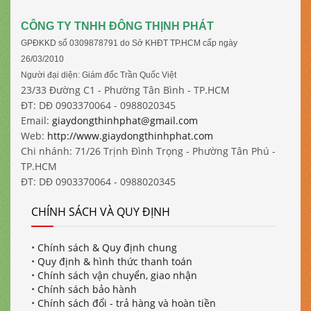
CÔNG TY TNHH ĐÔNG THỊNH PHÁT
GPĐKKD số 0309878791 do Sở KHĐT TP.HCM cấp ngày
26/03/2010
Người đại diện: Giám đốc Trần Quốc Việt
23/33 Đường C1 - Phường Tân Bình - TP.HCM
ĐT: DĐ 0903370064 - 0988020345
Email:
giaydongthinhphat@gmail.com
Web:
http://www.giaydongthinhphat.com
Chi nhánh: 71/26 Trịnh Đình Trọng - Phường Tân Phú -
TP.HCM
ĐT: DĐ 0903370064 - 0988020345
CHÍNH SÁCH VÀ QUY ĐỊNH
•
Chính sách & Quy định chung
•
Quy định & hình thức thanh toán
•
Chính sách vận chuyển, giao nhận
•
Chính sách bảo hành
•
Chính sách đổi - trả hàng và hoàn tiền