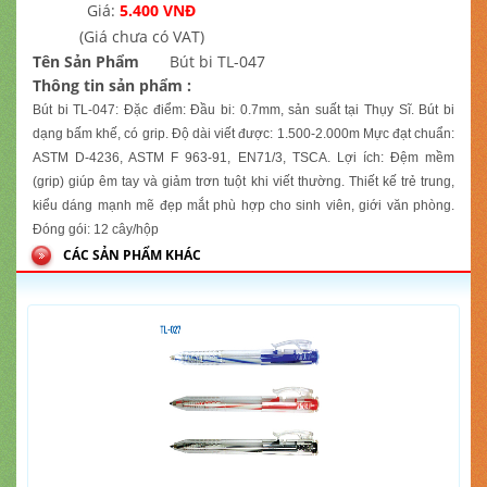
Giá:
5.400 VNĐ
(Giá chưa có VAT)
Tên Sản Phẩm
Bút bi TL-047
Thông tin sản phẩm :
Bút bi TL-047: Đặc điểm: Đầu bi: 0.7mm, sản suất tại Thụy Sĩ. Bút bi
dạng bấm khế, có grip. Độ dài viết được: 1.500-2.000m Mực đạt chuẩn:
ASTM D-4236, ASTM F 963-91, EN71/3, TSCA. Lợi ích: Đệm mềm
(grip) giúp êm tay và giảm trơn tuột khi viết thường. Thiết kế trẻ trung,
kiểu dáng mạnh mẽ đẹp mắt phù hợp cho sinh viên, giới văn phòng.
Đóng gói: 12 cây/hộp
CÁC SẢN PHẨM KHÁC