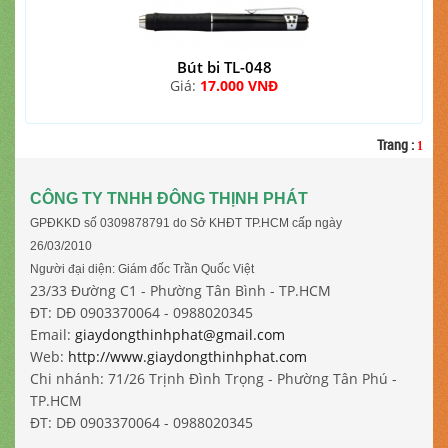
Bút bi TL-048
Giá:
17.000 VNĐ
Trang
:
1
CÔNG TY TNHH ĐÔNG THỊNH PHÁT
GPĐKKD số 0309878791 do Sở KHĐT TP.HCM cấp ngày
26/03/2010
Người đại diện: Giám đốc Trần Quốc Việt
23/33 Đường C1 - Phường Tân Bình - TP.HCM
ĐT: DĐ 0903370064 - 0988020345
Email:
giaydongthinhphat@gmail.com
Web:
http://www.giaydongthinhphat.com
Chi nhánh: 71/26 Trịnh Đình Trọng - Phường Tân Phú -
TP.HCM
ĐT: DĐ 0903370064 - 0988020345